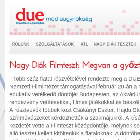
RÓLUNK
SZOLGÁLTATÁSOK
ATL
NAGY DIÁK TESZTEK
Nagy Diák Filmteszt: Megvan a győzt
Több száz fiatal részvételével rendezte meg a DU
Nemzeti Filmintézet támogatásával február 20-án a
edukatív vetélkedő döntőjét Budapesten, az Akvári
rendezvény vetítésekkel, filmes játékokkal és beszé
A résztvevők többek közt Csákányi Eszter, Hajdu S
színművészeket kérdezhették a szakmájukról. A kí
kezdetét vette a Filmteszt középdöntője, melynek s
álló tesztet kellett kitölteniük a fiataloknak. A döntőb