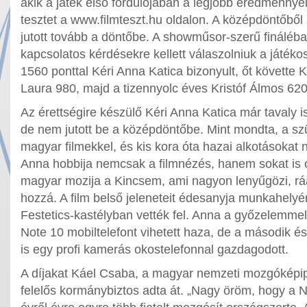
akik a játék első fordulójában a legjobb eredménnyel 
tesztet a www.filmteszt.hu oldalon. A középdöntőből 
jutott tovább a döntőbe. A showműsor-szerű fináléba
kapcsolatos kérdésekre kellett válaszolniuk a játék
1560 ponttal Kéri Anna Katica bizonyult, őt követte
Laura 980, majd a tizennyolc éves Kristóf Álmos 620
Az érettségire készülő Kéri Anna Katica már tavaly is
de nem jutott be a középdöntőbe. Mint mondta, a szü
magyar filmekkel, és kis kora óta hazai alkotásokat 
Anna hobbija nemcsak a filmnézés, hanem sokat is 
magyar mozija a Kincsem, ami nagyon lenyűgözi, ráa
hozzá. A film belső jeleneteit édesanyja munkahelyé
Festetics-kastélyban vették fel. Anna a győzelemm
Note 10 mobiltelefont vihetett haza, de a második é
is egy profi kamerás okostelefonnal gazdagodott.
A díjakat Káel Csaba, a magyar nemzeti mozgóképipa
felelős kormánybiztos adta át. „Nagy öröm, hogy a 