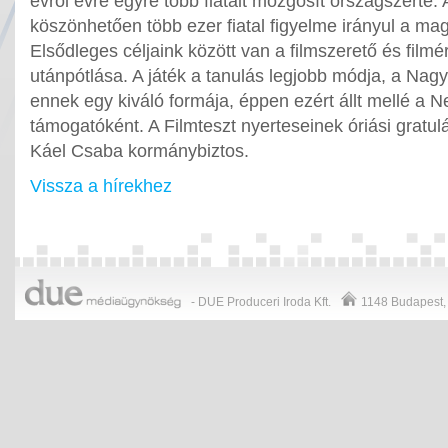
évről évre egyre több fiatalt mozgósít országszerte.
köszönhetően több ezer fiatal figyelme irányul a mag
Elsődleges céljaink között van a filmszerető és film
utánpótlása. A játék a tanulás legjobb módja, a Nag
ennek egy kiváló formája, éppen ezért állt mellé a N
támogatóként. A Filmteszt nyerteseinek óriási gratulá
Káel Csaba kormánybiztos.
Vissza a hírekhez
- DUE Produceri Iroda Kft.
1148
Budapest