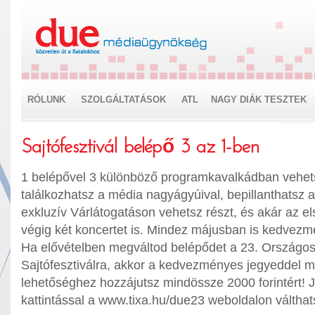
RÓLUNK
SZOLGÁLTATÁSOK
ATL
NAGY DIÁK TESZTEK
Sajtófesztivál belépő 3 az 1-ben
1 belépővel 3 különböző programkavalkádban vehets
találkozhatsz a média nagyágyúival, bepillanthatsz 
exkluzív Várlátogatáson vehetsz részt, és akár az e
végig két koncertet is. Mindez májusban is kedvezm
Ha elővételben megváltod belépődet a 23. Országos 
Sajtófesztiválra, akkor a kedvezményes jegyeddel 
lehetőséghez hozzájutsz mindössze 2000 forintért! J
kattintással a www.tixa.hu/due23 weboldalon válthat