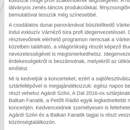
kulisszái mögé profi szakemberek segítségével. A 
látványos zenés-táncos produkciókkal, fényzsonglőr
bemutatóval tesszük még színesebbé.
A csodálatos dunai panorámával büszkélkedő Várker
indul exkluzív Várnéző túra profi idegenvezetéssel. 
résztvevőinek elérhető programon nemcsak a Várker
közelben található, a világörökség részét képező B
nevezetességével is megismerkedhetsz. Idegenveze
érdekességekről is beszámolnak, melyekről az útik
említést.
Mi is kedveljük a koncerteket, ezért a sajtófesztiválo
sztárfellépővel is megajándékozzuk: egész napos 
részt vehetsz Agárdi Szilvi, A Dal 2016-os sztárjának
Balkan Fanatik, a Petőfi Rádió egyik legkedveltebb
koncertjén. Kedvenceidnek személyesen is feltehete
Agárdi Szilvi és a Balkan Fanatik tagjai is részt ves
közönségtalálkozón.