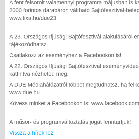
A fent felsorolt valamennyi programra májusban is 
2000 forintos darabáron váltható Sajtófesztivál-belé
www.tixa.hu/due23
A 23. Országos Ifjúsági Sajtófesztivál alakulásáról err
tájékozódhatsz.
Csatlakozz az eseményhez a Facebookon is!
A 22. Országos Ifjúsági Sajtófesztivál eseményvideójá
kattintva nézheted meg.
A DUE Médiahálózatról többet megtudhatsz, ha felk
www.due.hu
Kövess minket a Facebookon is: www.facebook.co
A műsor- és programváltoztatás jogát fenntartjuk!
Vissza a hírekhez