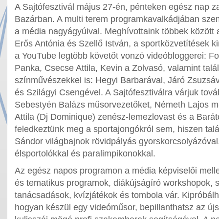
A Sajtófesztivál május 27-én, pénteken egész nap zaj
Bazárban. A multi terem programkavalkádjában szem
a média nagyágyúival. Meghívottaink többek között a 
Erős Antónia és Szellő István, a sportközvetítések ki
a YouTube legtöbb követőt vonzó videóbloggerei: F
Panka, Csecse Attila, Kevin a Zolvasó, valamint talá
színművészekkel is: Hegyi Barbarával, Járó Zsuzsáv
és Szilágyi Csengével. A Sajtófesztiválra várjuk to
Sebestyén Balázs műsorvezetőket, Németh Lajos me
Attila (Dj Dominique) zenész-lemezlovast és a Barát
feledkeztünk meg a sportajongókról sem, hiszen talá
Sándor világbajnok rövidpályás gyorskorcsolyázóval,
élsportolókkal és paralimpikonokkal.
Az egész napos programon a média képviselői melle
és tematikus programok, diákújságíró workshopok,
tanácsadások, kvízjátékok és tombola vár. Kipróbálh
hogyan készül egy videóműsor, bepillanthatsz az újs