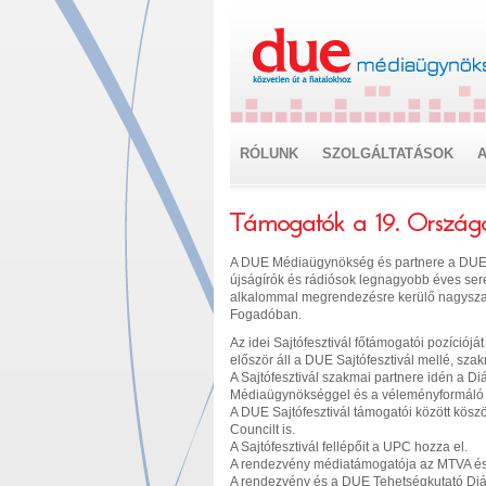
RÓLUNK
SZOLGÁLTATÁSOK
A
Támogatók a 19. Országos 
A DUE Médiaügynökség és partnere a DUE M
újságírók és rádiósok legnagyobb éves sereg
alkalommal megrendezésre kerülő nagyszabá
Fogadóban.
Az idei Sajtófesztivál főtámogatói pozíciój
először áll a DUE Sajtófesztivál mellé, sz
A Sajtófesztivál szakmai partnere idén a Di
Médiaügynökséggel és a véleményformáló fia
A DUE Sajtófesztivál támogatói között köszön
Councilt is.
A Sajtófesztivál fellépőit a UPC hozza el.
A rendezvény médiatámogatója az MTVA é
A rendezvény és a DUE Tehetségkutató Diá