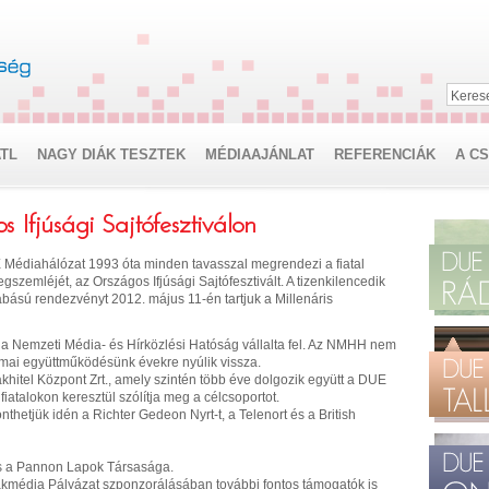
Keres
TL
NAGY DIÁK TESZTEK
MÉDIAAJÁNLAT
REFERENCIÁK
A C
Ifjúsági Sajtófesztiválon
édiahálózat 1993 óta minden tavasszal megrendezi a fiatal
szemléjét, az Országos Ifjúsági Sajtófesztivált. A tizenkilencedik
sú rendezvényt 2012. május 11-én tartjuk a Millenáris
át a Nemzeti Média- és Hírközlési Hatóság vállalta fel. Az NMHH nem
akmai együttműködésünk évekre nyúlik vissza.
ákhitel Központ Zrt., amely szintén több éve dolgozik együtt a DUE
talokon keresztül szólítja meg a célcsoportot.
thetjük idén a Richter Gedeon Nyrt-t, a Telenort és a British
s a Pannon Lapok Társasága.
kmédia Pályázat szponzorálásában további fontos támogatók is