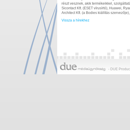
részt vesznek, akik termékeikkel, szolgált
Sicontact Kft. (ESET vírusírtó), Huawei, Ry
Architect Kft. (a Bodies kiállítás szervezőj
Vissza a hírekhez
- DUE Produce