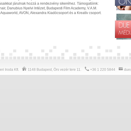
atásaikkal járulnak hozzá a rendezvény sikeréhez. Támogatóink:
anair, Danubius Nyelvi Intézet, Budapesti Film Academy, V.A.M.
e), Aquaworld, AVON, Alexandra Kiadócsoport és a Kreatív csoport.
ri Iroda Kft.
1148
Budapest
,
Örs vezér tere 11.
+36 1 220 5844
due