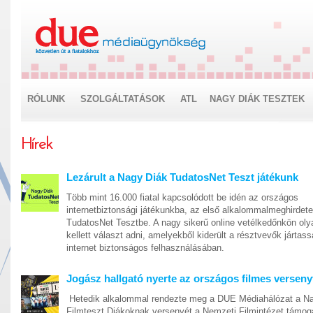
RÓLUNK
SZOLGÁLTATÁSOK
ATL
NAGY DIÁK TESZTEK
Hírek
Lezárult a Nagy Diák TudatosNet Teszt játékunk
Több mint 16.000 fiatal kapcsolódott be idén az országos
internetbiztonsági játékunkba, az első alkalommalmeghirdet
TudatosNet Tesztbe. A nagy sikerű online vetélkedőnkön oly
kellett választ adni, amelyekből kiderült a résztvevők jártas
internet biztonságos felhasználásában.
Jogász hallgató nyerte az országos filmes verseny
Hetedik alkalommal rendezte meg a DUE Médiahálózat a N
Filmteszt Diákoknak versenyét a Nemzeti Filmintézet támog