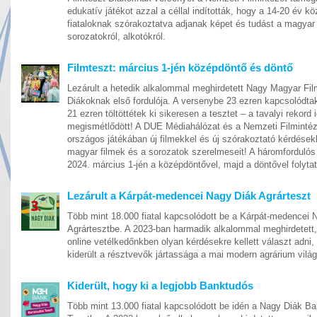
edukatív játékot azzal a céllal indították, hogy a 14-20 év köz
fiataloknak szórakoztatva adjanak képet és tudást a magyar 
sorozatokról, alkotókról.
Filmteszt: március 1-jén középdöntő és döntő
Lezárult a hetedik alkalommal meghirdetett Nagy Magyar Fil
Diákoknak első fordulója. A versenybe 23 ezren kapcsolódta
21 ezren töltöttétek ki sikeresen a tesztet – a tavalyi rekord 
megismétlődött! A DUE Médiahálózat és a Nemzeti Filminté
országos játékában új filmekkel és új szórakoztató kérdések
magyar filmek és a sorozatok szerelmeseit! A háromfordulós
2024. március 1-jén a középdöntővel, majd a döntővel folytat
Lezárult a Kárpát-medencei Nagy Diák Agrárteszt
Több mint 18.000 fiatal kapcsolódott be a Kárpát-medencei 
Agrártesztbe. A 2023-ban harmadik alkalommal meghirdetett,
online vetélkedőnkben olyan kérdésekre kellett választ adni
kiderült a résztvevők jártassága a mai modern agrárium vilá
Kiderült, hogy ki a legjobb Banktudós
Több mint 13.000 fiatal kapcsolódott be idén a Nagy Diák B