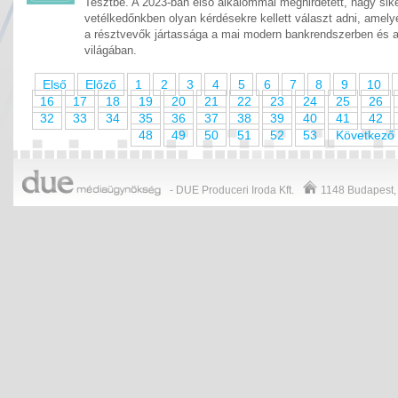
Tesztbe. A 2023-ban első alkalommal meghirdetett, nagy sike
vetélkedőnkben olyan kérdésekre kellett választ adni, amelye
a résztvevők jártassága a mai modern bankrendszerben és 
világában.
Első
Előző
1
2
3
4
5
6
7
8
9
10
16
17
18
19
20
21
22
23
24
25
26
32
33
34
35
36
37
38
39
40
41
42
48
49
50
51
52
53
Következő
- DUE Produceri Iroda Kft.
1148
Budapest