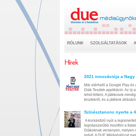
RÓLUNK
SZOLGÁLTATÁSOK
A
Hírek
2021 innovációja a Nagy 
Már elérhető a Google Play és 
Diák Tesztek applikáció. Az új
lehet tölteni. A játékosok mind
tesztekről, és a játékok állásáról
Színésztanonc nyerte a 4
A kockásfülű nyúl a legismerte
legnépszerűbb mozifilm a fiatal
Diákoknak versenyen, melyen r
indult. A DUE Médiahálózat na