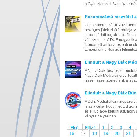
a Győri Nemzeti Színház színés
Rekordszámú részvétel a
Óriási sikerrel zárult 2021. fe
országos játék első fordulója. A
kapcsolódott be, akiknek filmtör
válaszolniuk. A DUE negyedik 
február 26-án lesz, és online él
támogatója a Nemzeti Filmintéz
Elindult a Nagy Diák Méd
A Nagy Diák Tesztek történeté
Nagy Diák Médiaismereti Tesztte
hiszen ezzel szeretnénk a hivat
Elindult a Nagy Diák Bűn
A DUE Médiahálózat népszerű, i
is az a célja, hogy megtudjuk: 
és el tudják-e kerülni azt, hog
kényes helyzetben.
Első
Előző
1
2
3
4
16
17
18
19
20
21