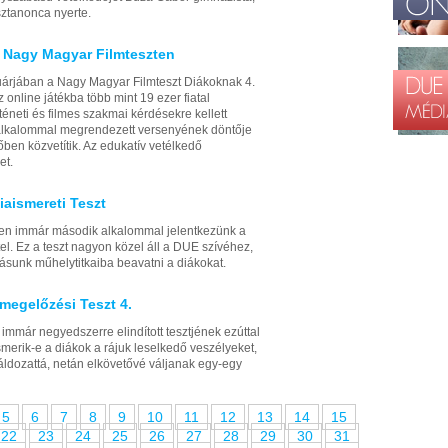
ztanonca nyerte.
 Nagy Magyar Filmteszten
bruárjában a Nagy Magyar Filmteszt Diákoknak 4.
z online játékba több mint 19 ezer fiatal
téneti és filmes szakmai kérdésekre kellett
alkalommal megrendezett versenyének döntője
őben közvetítik. Az edukatív vetélkedő
et.
iaismereti Teszt
ben immár második alkalommal jelentkezünk a
l. Ez a teszt nagyon közel áll a DUE szívéhez,
ásunk műhelytitkaiba beavatni a diákokat.
megelőzési Teszt 4.
mmár negyedszerre elindított tesztjének ezúttal
ismerik-e a diákok a rájuk leselkedő veszélyeket,
y áldozattá, netán elkövetővé váljanak egy-egy
5
6
7
8
9
10
11
12
13
14
15
22
23
24
25
26
27
28
29
30
31