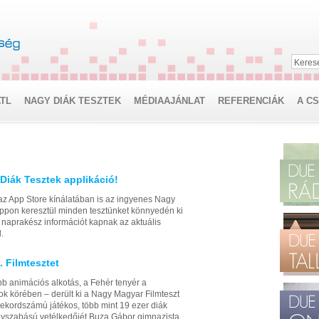
Keres
TL
NAGY DIÁK TESZTEK
MÉDIAAJÁNLAT
REFERENCIÁK
A C
Diák Tesztek applikáció!
az App Store kínálatában is az ingyenes Nagy
 appon keresztül minden tesztünket könnyedén ki
ig naprakész információt kapnak az aktuális
.
. Filmtesztet
bb animációs alkotás, a Fehér tenyér a
ok körében – derült ki a Nagy Magyar Filmteszt
ekordszámú játékos, több mint 19 ezer diák
gyszabású vetélkedőjét Buza Gábor gimnazista,