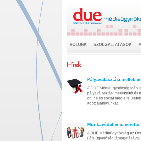
RÓLUNK
SZOLGÁLTATÁSOK
A
Hírek
Pályaválasztási mellékle
A DUE Médiaügynökség idén is 
pályaválasztási mellékletét és
online és social media felülete
adott ajánlatunkat.
Munkavédelmi ismeretter
A DUE Médiaügynökség az Ors
Főfelügyelőség támogatásával 