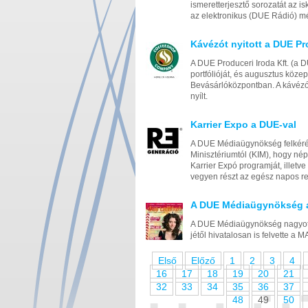
ismeretterjesztő sorozatát az i
az elektronikus (DUE Rádió) mé
Kávézót nyitott a DUE Pr
A DUE Produceri Iroda Kft. (a 
portfólióját, és augusztus köze
Bevásárlóközpontban. A kávéz
nyílt.
Karrier Expo a DUE-val
A DUE Médiaügynökség felkérés
Minisztériumtól (KIM), hogy nép
Karrier Expó programját, illet
vegyen részt az egész napos 
A DUE Médiaügynökség 
A DUE Médiaügynökség nagyot lép
jétől hivatalosan is felvette a 
Első
Előző
1
2
3
4
16
17
18
19
20
21
32
33
34
35
36
37
48
49
50