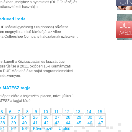
skolákban, melyhez a nyomtatott (DUE Tallózó) és
diaeszközeit használja.
oduceri Iroda
DUE Médiaügynökség tulajdonosa) bővítette
pén megnyitotta első kávézóját az Allee
ó a Coffeeshop Company hálózatának üzleteként
t kapott a Közigazgatási és Igazságügyi
szerűsítse a 2011. októberi 15-i Kormányzati
ve a DUE Médiahálózat saját programelemekkel
rendezvényen.
a MATESZ tagja
ett előre a terjesztési piacon, mivel július 1-
MATESZ a tagjai közé.
5
6
7
8
9
10
11
12
13
14
15
22
23
24
25
26
27
28
29
30
31
38
39
40
41
42
43
44
45
46
47
51
52
53
Következő
Utolsó