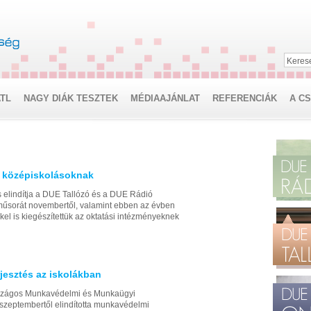
Keres
TL
NAGY DIÁK TESZTEK
MÉDIAAJÁNLAT
REFERENCIÁK
A C
t középiskolásoknak
elindítja a DUE Tallózó és a DUE Rádió
 műsorát novembertől, valamint ebben az évben
kkel is kiegészítettük az oktatási intézményeknek
jesztés az iskolákban
zágos Munkavédelmi és Munkaügyi
szeptembertől elindította munkavédelmi